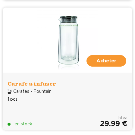
Acheter
Carafe a infuser
Carafes - Fountain
1 pcs
htva
29.99 €
en stock