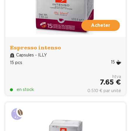
Acheter
Espresso intenso
Capsules - ILLY
15
15 pcs
htva
7.65 €
en stock
0.510 € par unité