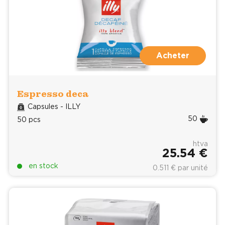
Acheter
Espresso deca
Capsules - ILLY
50
50 pcs
htva
25.54 €
en stock
0.511 € par unité