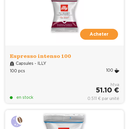
Acheter
Espresso intenso 100
Capsules - ILLY
100
100 pcs
htva
51.10 €
en stock
0.511 € par unité