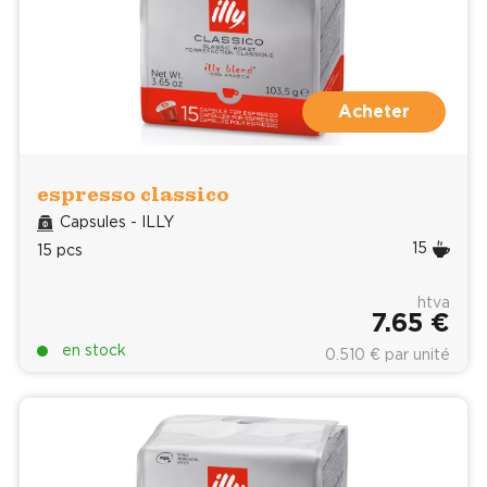
Acheter
espresso classico
Capsules - ILLY
15
15 pcs
htva
7.65 €
en stock
0.510 € par unité