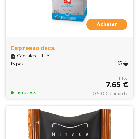
Acheter
Espresso deca
Capsules - ILLY
15
15 pcs
htva
7.65 €
en stock
0.510 € par unité