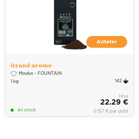
Acheter
Grand arome
Moulus - FOUNTAIN
142
1 kg
htva
22.29 €
en stock
0.157 € par unité