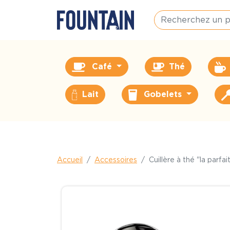
Café
Thé
Lait
Gobelets
Accueil
Accessoires
Cuillère à thé "la parfai