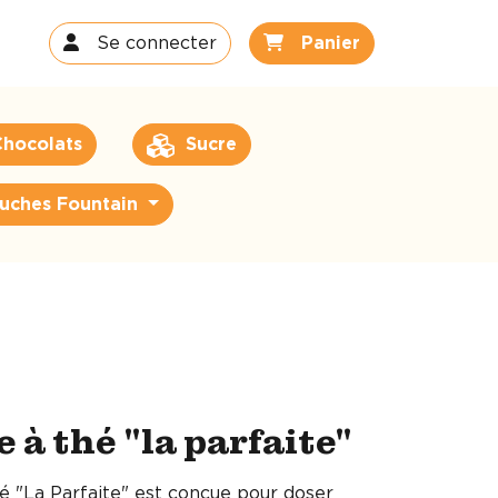
Se connecter
Panier
hocolats
Sucre
uches Fountain
e à thé "la parfaite"
hé "La Parfaite" est conçue pour doser