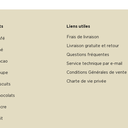
ts
Liens utiles
Frais de livraison
afé
Livraison gratuite et retour
hé
Questions fréquentes
acao
Service technique par e-mail
Conditions Générales de vente
oupe
Charte de vie privée
scuits
ocolats
cre
it