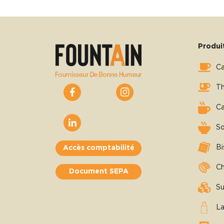
Produi
C
T
C
S
Bi
Accès comptabilité
Ch
Document SEPA
Su
La