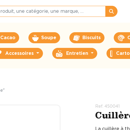
Cacao
Soupe
Biscuits
C
Accessoires
Entretien
Carto
te"
Ref. 450041
Cuillèr
La cuillère à t