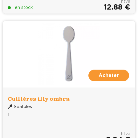
htva
12.88 €
en stock
Acheter
Cuillères illy ombra
Spatules
1
htva