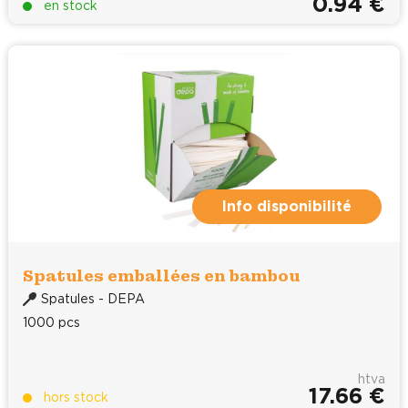
0.94 €
en stock
Info disponibilité
Spatules emballées en bambou
Spatules - DEPA
1000 pcs
htva
17.66 €
hors stock