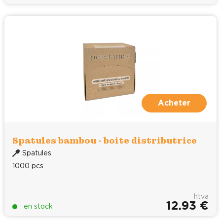
Acheter
Spatules bambou - boite distributrice
Spatules
1000 pcs
htva
12.93 €
en stock