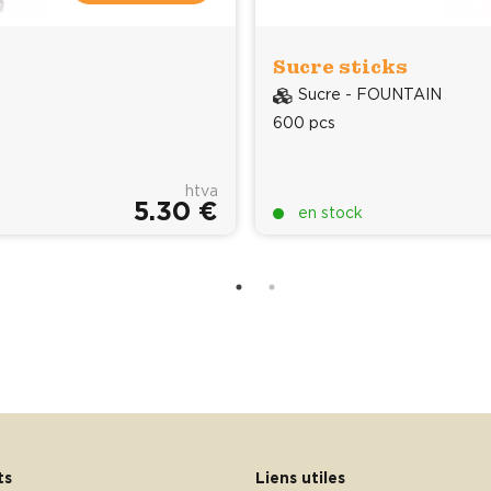
Sucre sticks
Sucre - FOUNTAIN
600 pcs
htva
5.30 €
en stock
ts
Liens utiles