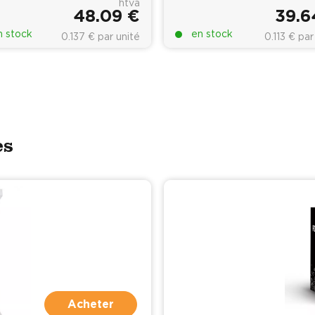
htva
48.09 €
39.6
n stock
en stock
0.137 € par unité
0.113 € par
es
Acheter