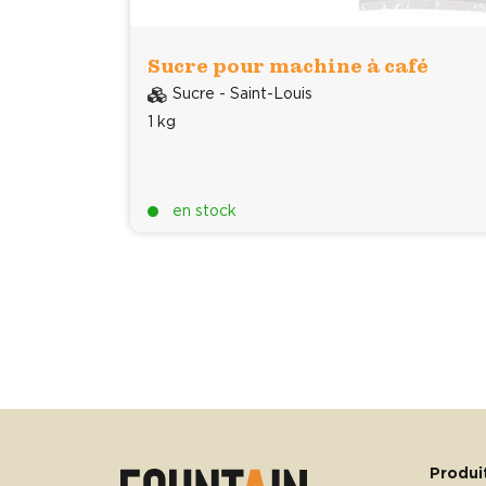
Sucre pour machine à café
Sucre - Saint-Louis
1 kg
htva
17.66 €
en stock
Produi