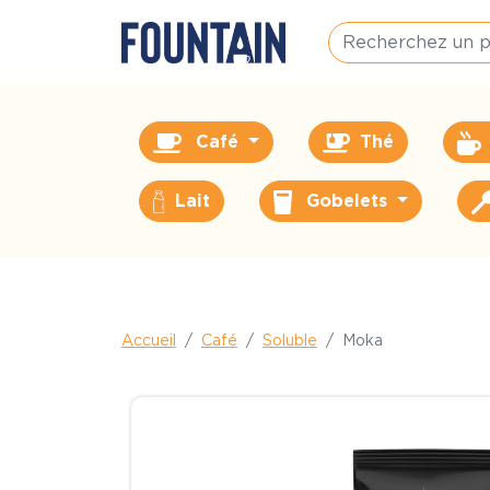
Café
Thé
Lait
Gobelets
Accueil
Café
Soluble
Moka