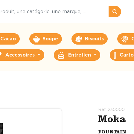
Cacao
Soupe
Biscuits
C
Accessoires
Entretien
Carto
Ref. 230000
Moka
FOUNTAIN