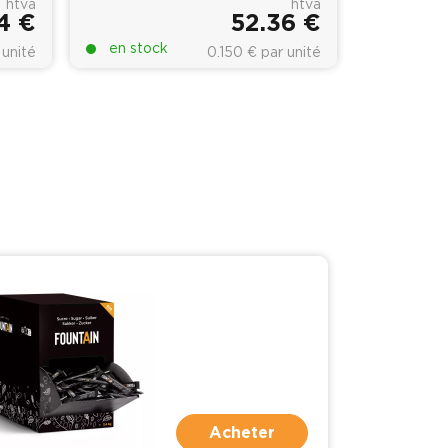
htva
htva
4 €
52.36 €
en stock
 unité
0.150 € par unité
Acheter