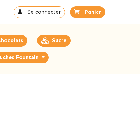
Se connecter
Panier
hocolats
Sucre
uches Fountain