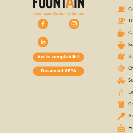
C
T
C
S
Bi
Accès comptabilité
Ch
Document SEPA
Su
La
Go
Ac
En