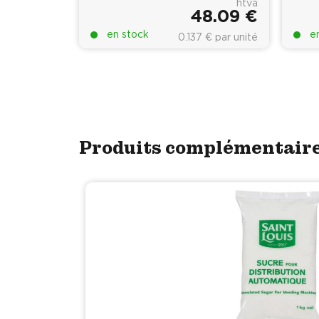
htva
48.09 €
en stock
e
0.137 € par unité
Produits complémentair
ibilité