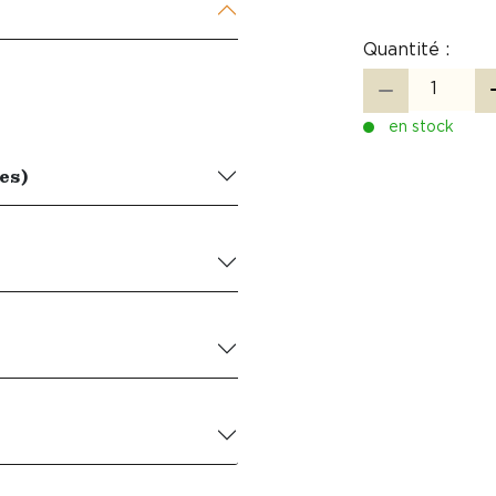
Quantité :
en stock
es)