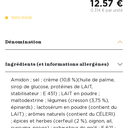
12.57 €
0.314 € par unité
hors stock
Dénomination
Ingrédients (et informations allergènes)
Amidon ; sel ; crème (10,8 %)(huile de palme,
sirop de glucose, protéines de LAIT,
stabilisateur : E 451) ; LAIT en poudre ;
maltodextrine ; légumes (cresson (3,75 %),
épinards) ; lactosérum en poudre (contient du
LAIT) ; arômes naturels (contient du CÉLERI)
; épices et herbes (cerfeuil (2 %), oignon, ail,
curcuma, poivre) ; exhausteur de goût : E 621 ;