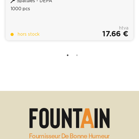
Spatules - DEPA
1000 pcs
htva
17.66 €
hors stock