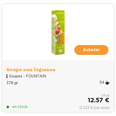
Acheter
Soupe aux légumes
Soupes - FOUNTAIN
54
378 gr
htva
12.57 €
en stock
0.233 € par unité