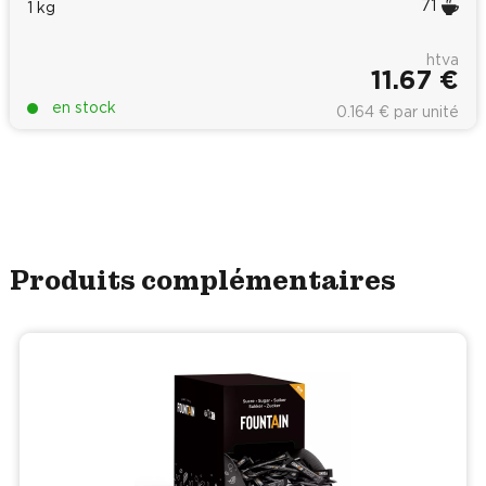
71
1 kg
htva
11.67 €
en stock
0.164 € par unité
Produits complémentaires