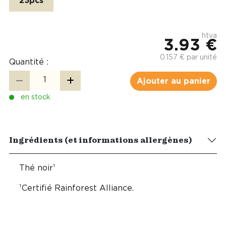
25pcs
htva
3.93 €
0.157 € par unité
Quantité :
Ajouter au panier
en stock
Ingrédients (et informations allergènes)
Thé noir¹
¹Certifié Rainforest Alliance.