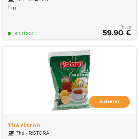
1 kg
htva
59.90 €
en stock
Acheter
Thé citron
Thé - RISTORA