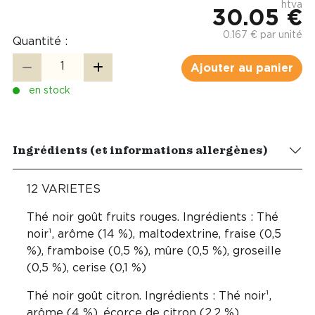
htva
30.05 €
0.167 € par unité
Quantité :
Ajouter au panier
en stock
Ingrédients (et informations allergènes)
12 VARIETES
Thé noir goût fruits rouges. Ingrédients : Thé
noir¹, arôme (14 %), maltodextrine, fraise (0,5
%), framboise (0,5 %), mûre (0,5 %), groseille
(0,5 %), cerise (0,1 %)
Thé noir goût citron. Ingrédients : Thé noir¹,
arôme (4 %), écorce de citron (2,2 %).