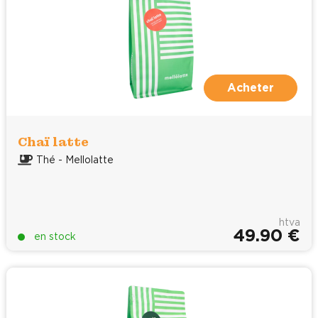
Acheter
Chaï latte
Thé - Mellolatte
htva
49.90 €
en stock