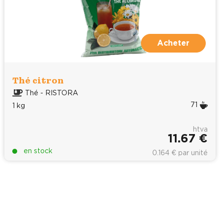
Acheter
Thé citron
Thé - RISTORA
71
1 kg
htva
11.67 €
en stock
0.164 € par unité