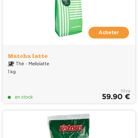
Acheter
Matcha latte
Thé - Mellolatte
1 kg
htva
59.90 €
en stock