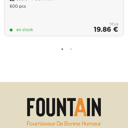
600 pcs
htva
19.86 €
en stock