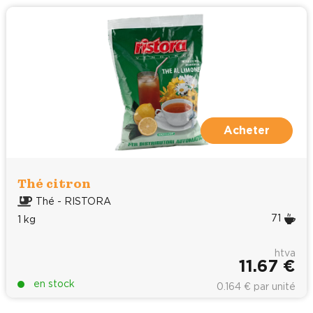
Acheter
Thé citron
Thé - RISTORA
71
1 kg
htva
11.67 €
en stock
0.164 € par unité