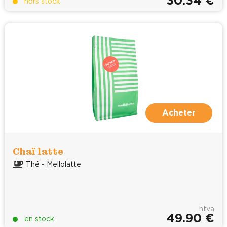
30.34 €
hors stock
Acheter
Chaï latte
Thé - Mellolatte
htva
49.90 €
en stock