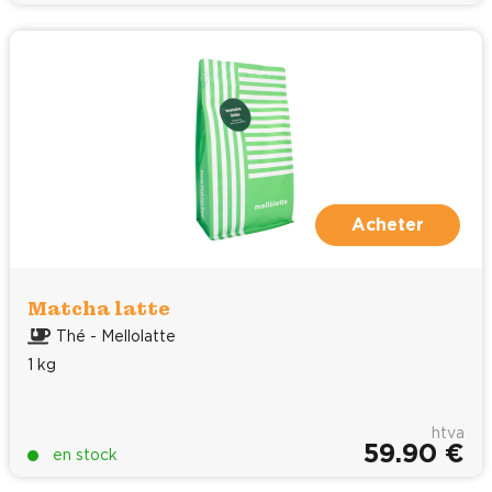
Acheter
Matcha latte
Thé - Mellolatte
1 kg
htva
59.90 €
en stock