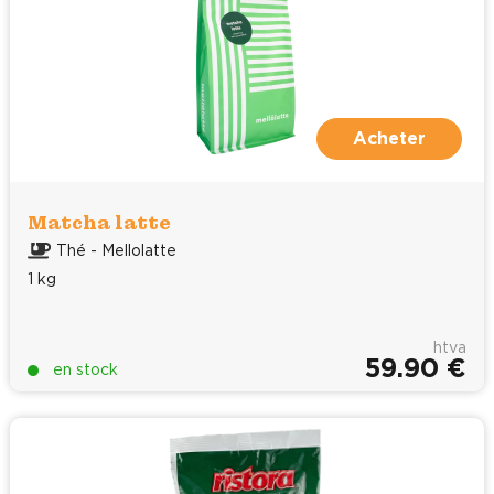
Acheter
Matcha latte
Thé - Mellolatte
1 kg
htva
59.90 €
en stock