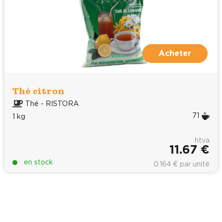
Acheter
Thé citron
Thé - RISTORA
71
1 kg
htva
11.67 €
en stock
0.164 € par unité