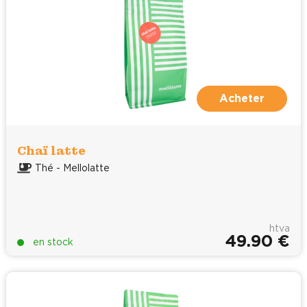
Acheter
Chaï latte
Thé - Mellolatte
htva
49.90 €
en stock