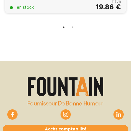
htva
19.86 €
en stock
Accès comptabilité