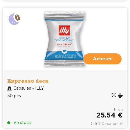
Acheter
Espresso deca
Capsules - ILLY
50
50 pcs
htva
25.54 €
en stock
0.511 € par unité