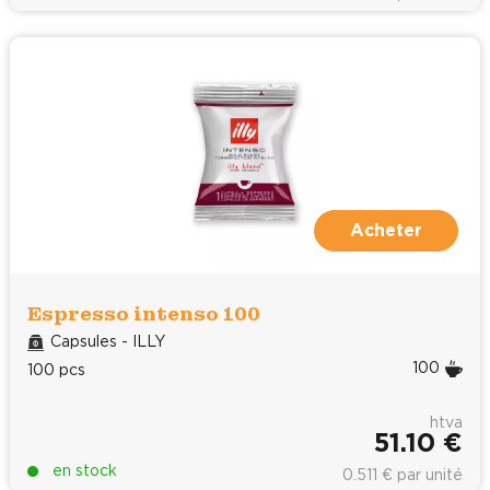
Acheter
Espresso intenso 100
Capsules - ILLY
100
100 pcs
htva
51.10 €
en stock
0.511 € par unité