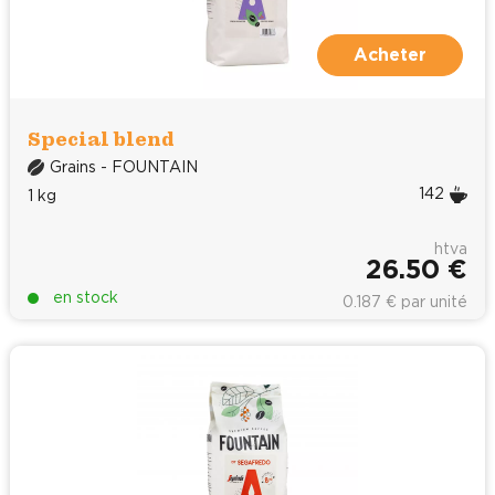
Acheter
Special blend
Grains - FOUNTAIN
142
1 kg
htva
26.50 €
en stock
0.187 € par unité