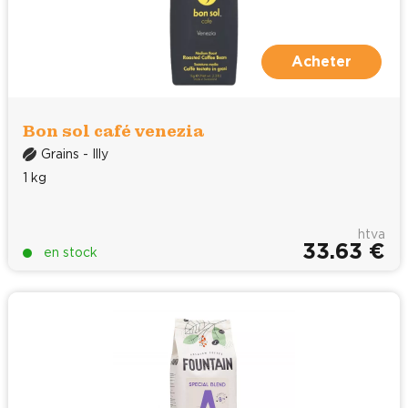
Acheter
Bon sol café venezia
Grains - Illy
1 kg
htva
33.63 €
en stock