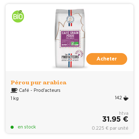
Acheter
Pérou pur arabica
Café - Prod'acteurs
142
1 kg
htva
31.95 €
en stock
0.225 € par unité