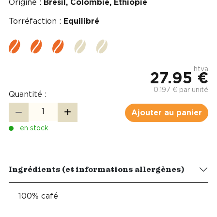
Origine :
Brésil, Colombie, Ethiopie
Torréfaction :
Equilibré
htva
27.95 €
0.197 € par unité
Quantité :
Ajouter au panier
en stock
Ingrédients (et informations allergènes)
100% café