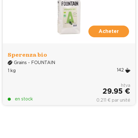
Acheter
Sperenza bio
Grains - FOUNTAIN
142
1 kg
htva
29.95 €
en stock
0.211 € par unité