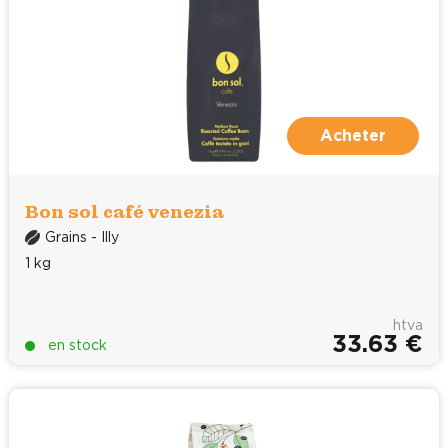
Acheter
Bon sol café venezia
Grains - Illy
1 kg
htva
33.63 €
en stock