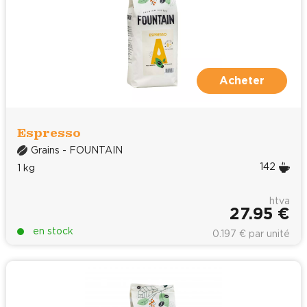
Acheter
Espresso
Grains - FOUNTAIN
142
1 kg
htva
27.95 €
en stock
0.197 € par unité